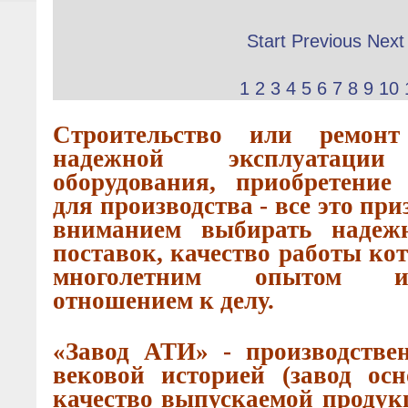
Start
Previous
Next
1
2
3
4
5
6
7
8
9
10
Строительство или ремонт
надежной эксплуатации
оборудования, приобретение
для производства - все это пр
вниманием выбирать надеж
поставок, качество работы ко
многолетним опытом и
отношением к делу.
«Завод АТИ» - производстве
вековой историей (завод осн
качество выпускаемой продук